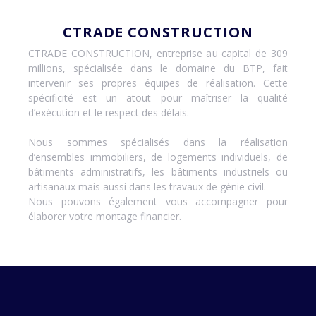
CTRADE CONSTRUCTION
CTRADE CONSTRUCTION, entreprise au capital de 309
millions, spécialisée dans le domaine du BTP, fait
intervenir ses propres équipes de réalisation. Cette
spécificité est un atout pour maîtriser la qualité
d’exécution et le respect des délais.
Nous sommes spécialisés dans la réalisation
d’ensembles immobiliers, de logements individuels, de
bâtiments administratifs, les bâtiments industriels ou
artisanaux mais aussi dans les travaux de génie civil.
Nous pouvons également vous accompagner pour
élaborer votre montage financier.