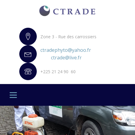
Zone 3 - Rue des carrossiers
ctradephyto@yahoo.fr
ctrade@live.fr
+225 21 24 90 60