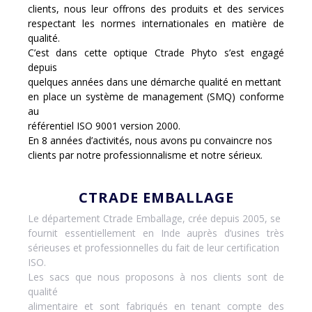
clients, nous leur offrons des produits et des services
respectant les normes internationales en matière de
qualité.
C’est dans cette optique Ctrade Phyto s’est engagé
depuis
quelques années dans une démarche qualité en mettant
en place un système de management (SMQ) conforme
au
référentiel ISO 9001 version 2000.
En 8 années d’activités, nous avons pu convaincre nos
clients par notre professionnalisme et notre sérieux.
CTRADE EMBALLAGE
Le département Ctrade Emballage, crée depuis 2005, se
fournit essentiellement en Inde auprès d’usines très
sérieuses et professionnelles du fait de leur certification
ISO.
Les sacs que nous proposons à nos clients sont de
qualité
alimentaire et sont fabriqués en tenant compte des